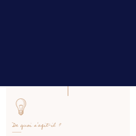
La retraite
Accompagner votre projet immobilier
Il est nécessaire d’envisager des solutions
complémentaires concernant votre
retraite
afin
de pallier l’insuffisance des garanties existantes.
Notre équipe construit la meilleure stratégie pour
que vous puissiez bien préparer votre retraite,
CONTACT
tout en protégeant vos revenus et votre famille.
De quoi s'agit-il ?