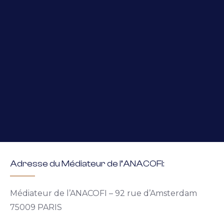
Accompagner votre projet immobilier
Pour toutes réclamations, votre conseiller peut
être contacté selon les modalités suivantes :
Par courrier :
SARL CM CONSEIL & ASSOCIES – « Le
Trident » 6 Boulevard Hérault 49300 CHOLET
Par téléphone
au 02 41 70 97 43
CONTACT
Par mail :
contact@cmconseil-associes.fr
Via notre formulaire de contact :
Objet
Réclamation
Adresse du Médiateur de l’ANACOFI:
Médiateur de l’ANACOFI – 92 rue d’Amsterdam
75009 PARIS