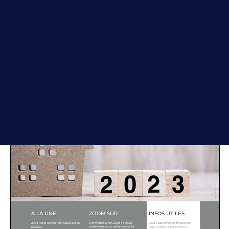
Page
1
/
8
Zoom
100%
Accompagner votre projet immobilier
CONTACT