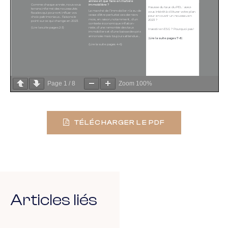
Page
1
/
8
Zoom
100%
TÉLÉCHARGER LE PDF
Articles liés