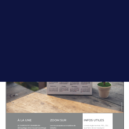
Page
1
/
8
Zoom
100%
Accompagner votre projet immobilier
CONTACT