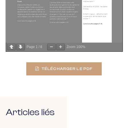
Page
1
/
8
Zoom
100%
TÉLÉCHARGER LE PDF
Articles liés