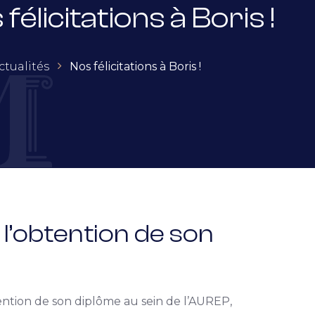
félicitations à Boris !
ctualités
Nos félicitations à Boris !
r l’obtention de son
ntion de son diplôme au sein de l’
AUREP
,