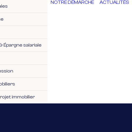
NOTRE DÉMARCHE
ACTUALITÉS
ales
se
& Épargne salariale
ession
biliers
ojet immobilier