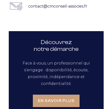
contact@cmconseil-associes.fr
Découvrez
notre démarche
Face à vous, un professionnel qui
s’engage : disponibilité, écoute,
proximité, indépendance et
confidentialité.
EN SAVOIR PLUS