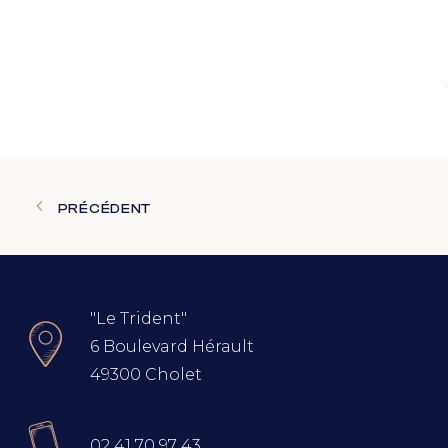
PRÉCÉDENT
"Le Trident"
6 Boulevard Hérault
49300 Cholet
02 41 70 97 43