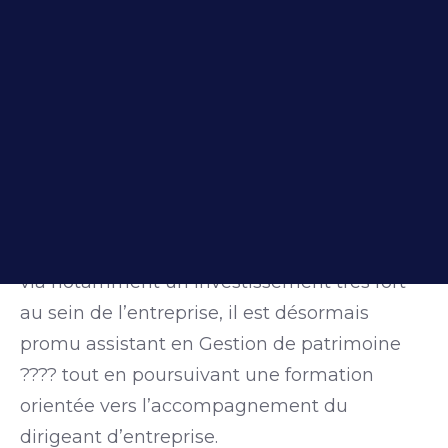
Après
Héloïse Baizé
, nommée Conseillère en
Gestion de patrimoine le 1er janvier, nous
Accompagner votre projet immobilier
sommes heureux de vous annoncer
l’embauche en contrat à durée indéterminée
???? de
Boris Retailleau
depuis ce lundi 9
septembre. ????
Après 2 années d’alternance en Master
CONTACT
Gestion de patrimoine pendant lesquelles
Boris nous a pleinement donné satisfaction
via notamment un investissement très fort
au sein de l’entreprise, il est désormais
promu assistant en Gestion de patrimoine
???? tout en poursuivant une formation
orientée vers l’accompagnement du
dirigeant d’entreprise.